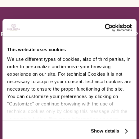
Europe Hotels Srl - P.I. 01054561004 - C.F. 02405110582
Centre de réservation unique : T. +39.06.20368380 | F.
This website uses cookies
+39.06.20368381 | E-mail:
info@suitesistina.com
We use different types of cookies, also of third parties, in
order to personalize and improve your browsing
CIN SISTINA I: IT058091B4LSJ3XQJQ - CIN SISTINA II: IT058091B4NZQQBLUR
experience on our site. For technical Cookies it is not
- CIN SISTINA 91: IT058091A1BLJV334X - CIN SISTINA LOFT:
necessary to acquire your consent: technical cookies are
IT058091B4VBDEGUTG - CIN 5000 STARS ROOFTOP: IT058091B4T9CNFAW6
necessary to ensure the proper functioning of the site.
You can customize your preferences by clicking on
MEMBRE DE
"Customize" or continue browsing with the use of
technical cookies only by closing this message with the
appropriate button.
For more information you can
consult the Cookie Policy.
Show details
Nozio
Réserver directement