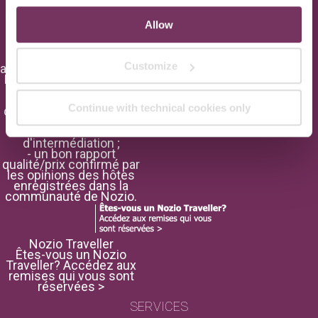
l'hôtel, sans inutiles
coûts d'intermédiation :
Allow
le choix pour un
tourisme
économiquement
durable, avantageux,
Customize
authentique et de qualité.
Nozio a sélectionné cet
hôtel parce qu' il offre :
- un Site Officiel de
Continue with technical cookies only
qualité où réserver avec
des tarifs avantageux
sans inutiles coûts
d'intermédiation ;
- un bon rapport
qualité/prix confirmé par
les opinions des hôtes
enregistrées dans la
communauté de Nozio.
Nozio Traveller
Êtes-vous un Nozio
Traveller? Accédez aux
remises qui vous sont
réservées >
SERVICES