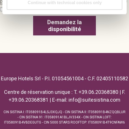
privacy@globushotel.com. Furthermore, it is possible to exercise
Continue with technical cookies only
the right to lodge a complaint to the Privacy Supervisor Authority
according to Artt. 77 and ss Chapter VIII GDPR.
Consentement pour le traitement des données personnelles
*
Europe Hotels Srl - P.I. 01054561004 - C.F. 02405110582
Centre de réservation unique : T. +39.06.20368380 | F.
+39.06.20368381 | E-mail:
info@suitesistina.com
CIN SISTINA I: IT058091B4LSJ3XQJQ - CIN SISTINA II: IT058091B4NZQQBLUR
- CIN SISTINA 91: IT058091A1BLJV334X - CIN SISTINA LOFT:
IT058091B4VBDEGUTG - CIN 5000 STARS ROOFTOP: IT058091B4T9CNFAW6