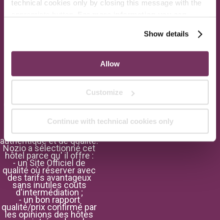
technical cookies only by closing this message with the
IT058091B4VBDEGUTG - CIN 5000 STARS ROOFTOP: IT058091B4T9CNFAW6
appropriate button.
For more information you can
consult the Cookie Policy.
Show details
MEMBRE DE
Allow
Nozio
Réserver directement
Customize
l'hôtel, sans inutiles
coûts d'intermédiation :
le choix pour un
tourisme
Continue with technical cookies only
économiquement
durable, avantageux,
authentique et de qualité.
Nozio a sélectionné cet
hôtel parce qu' il offre :
- un Site Officiel de
qualité où réserver avec
des tarifs avantageux
sans inutiles coûts
d'intermédiation ;
- un bon rapport
qualité/prix confirmé par
les opinions des hôtes