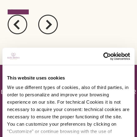
RÉSERVEZ
This website uses cookies
We use different types of cookies, also of third parties, in
Europe Hotels Srl - P.I. 01054561004 - C.F. 02405110582
order to personalize and improve your browsing
experience on our site. For technical Cookies it is not
Centre de réservation unique : T. +39.06.20368380 | F.
necessary to acquire your consent: technical cookies are
+39.06.20368381 | E-mail:
info@suitesistina.com
necessary to ensure the proper functioning of the site.
You can customize your preferences by clicking on
CIN SISTINA I: IT058091B4LSJ3XQJQ - CIN SISTINA II: IT058091B4NZQQBLUR
"Customize" or continue browsing with the use of
- CIN SISTINA 91: IT058091A1BLJV334X - CIN SISTINA LOFT: