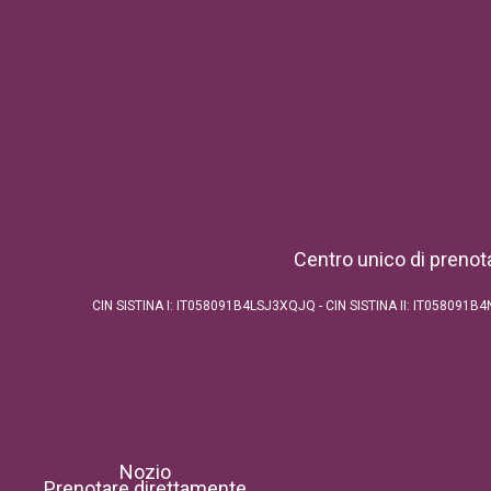
Centro unico di prenot
CIN SISTINA I: IT058091B4LSJ3XQJQ - CIN SISTINA II: IT05809
Nozio
Prenotare direttamente