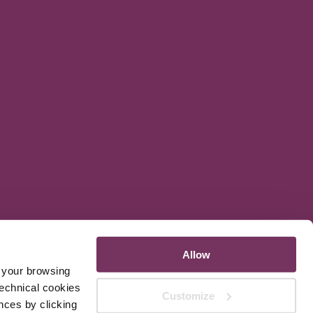
Allow
e your browsing
technical cookies
Customize
nces by clicking