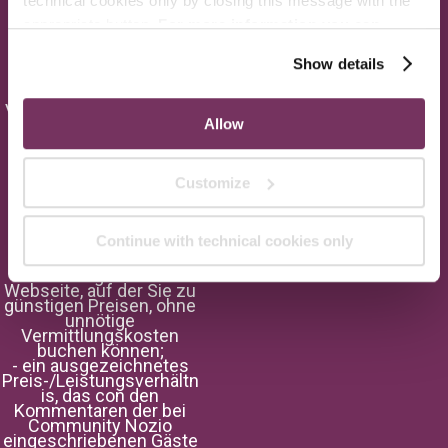
technical cookies only by closing this message with the
appropriate button.
For more information you can
consult the Cookie Policy.
Show details
Nozio
Direkte Buchung des
Hotels, ohne unnötige
Vermittlungskosten: die
Wahl eines finanziell
Allow
tragbaren, preiswerten,
authentischen und
hochwertigen
Customize
Tourismus. Nozio hat
dieses Hotel aufgrund
der folgenden
Dienstleistungen
Continue with technical cookies only
ausgewählt:
- eine eigene
hochwertige Offizielle
Webseite, auf der Sie zu
günstigen Preisen, ohne
unnötige
Vermittlungskosten
buchen können;
- ein ausgezeichnetes
Preis-/Leistungsverhältn
is, das con den
Kommentaren der bei
Community Nozio
eingeschriebenen Gäste