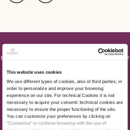
Europe Hotels Srl - P.I. 01054561004 - C.F. 02405110582
Einzelbuchungszentrum: T. +39.06.20368380 | F.
This website uses cookies
+39.06.20368381 | E-mail:
info@suitesistina.com
We use different types of cookies, also of third parties, in
order to personalize and improve your browsing
CIN SISTINA I: IT058091B4LSJ3XQJQ - CIN SISTINA II: IT058091B4NZQQBLUR
experience on our site. For technical Cookies it is not
- CIN SISTINA 91: IT058091A1BLJV334X - CIN SISTINA LOFT:
necessary to acquire your consent: technical cookies are
IT058091B4VBDEGUTG - CIN 5000 STARS ROOFTOP: IT058091B4T9CNFAW6
necessary to ensure the proper functioning of the site.
You can customize your preferences by clicking on
MITGLIED VON
"Customize" or continue browsing with the use of